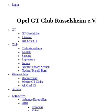
Login
Opel GT Club Rüsselsheim e.V.
GT
GT-Geschichte
Literatur
Der neue GT
Club
Club-Vorstellung
Kontakt
Satzung
Impressum
Touren
Nachruf Erhard Schnell
Nachruf Harald Barth
Weitere Clubs
Dachverband
Weitere GT Clubs
Alt Opel IG
Termine
Eurotreffen
bisherige Eurotreffen
2010
Resonanz
Video