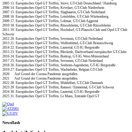
2005 13. Europäisches Opel GT Treffen, Stove, GT-Club Deutschland / Hamburg
2006 14. Europäisches Opel GT Treffen, Kevelaer, GT-Club Niederrhein
2007 15. Europäisches Opel GT Treffen, Slaghaaren, GT-Club Nederland
2008 16. Europäisches Opel GT Treffen, Leinfelden, GT-Club Württemberg
2009 17. Europäisches Opel GT Treffen, Lohmar, GT-Club Aggertal
2010 18. Europäisches Opel GT Treffen, Rüsselsheim, GT-Club Rüsselsheim
2011 19. Europäisches Opel GT Treffen, Hochdorf, GT-Plausch-Club und Opel GT Club
Schweiz
2012 20. Europäisches Opel GT Treffen, Sevenum, GT-Club Nederland
2013 21. Europäisches Opel GT Treffen, Wolfenbüttel, GT-Club Braunschweig
2014 22. Europäisches Opel GT Treffen, Lautertal, GT-IG Bergstraße
2015 23. Europäisches Opel GT Treffen, Bleckede, Dachverband europäischer GT-Clubs
2016 24. Europäisches Opel GT Treffen, Bottrop, GT-IG West-Münsterland
2017 25. Europäisches Opel GT Treffen, Sevenum, GT-Club Nederland
2018 26. Europäisches Opel GT Treffen, Seeheim-Jugenheim, GT-IG Bergstraße
2019 27. Europäisches Opel GT Treffen, Wachtebeke, Belgian GT-Club
2020 Auf Grund der Corona Pandemie ausgefallen
2021 Auf Grund der Corona Pandemie ausgefallen
2022 28. Europäisches Opel GT Treffen, Middelfart, GT-Club Danmark
2023 29. Europäisches Opel GT Treffen, Ramsei / Emmental, GT-Club Schweiz
2024 30. Europäisches Opel GT Treffen, Lautertal, GT-IG Bergstraße
2025 31. Europäisches Opel GT Treffen, Le Mans, Entraide Opel GT
Newsflash