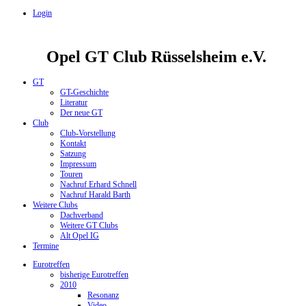
Login
Opel GT Club Rüsselsheim e.V.
GT
GT-Geschichte
Literatur
Der neue GT
Club
Club-Vorstellung
Kontakt
Satzung
Impressum
Touren
Nachruf Erhard Schnell
Nachruf Harald Barth
Weitere Clubs
Dachverband
Weitere GT Clubs
Alt Opel IG
Termine
Eurotreffen
bisherige Eurotreffen
2010
Resonanz
Video