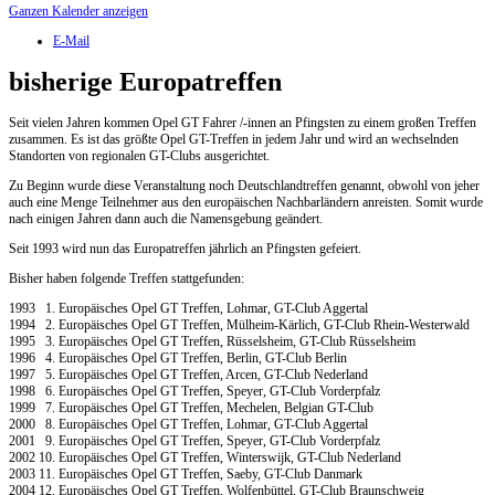
Ganzen Kalender anzeigen
E-Mail
bisherige Europatreffen
Seit vielen Jahren kommen Opel GT Fahrer /-innen an Pfingsten zu einem großen Treffen
zusammen. Es ist das größte Opel GT-Treffen in jedem Jahr und wird an wechselnden
Standorten von regionalen GT-Clubs ausgerichtet.
Zu Beginn wurde diese Veranstaltung noch Deutschlandtreffen genannt, obwohl von jeher
auch eine Menge Teilnehmer aus den europäischen Nachbarländern anreisten. Somit wurde
nach einigen Jahren dann auch die Namensgebung geändert.
Seit 1993 wird nun das Europatreffen jährlich an Pfingsten gefeiert.
Bisher haben folgende Treffen stattgefunden:
1993 1. Europäisches Opel GT Treffen, Lohmar, GT-Club Aggertal
1994 2. Europäisches Opel GT Treffen, Mülheim-Kärlich, GT-Club Rhein-Westerwald
1995 3. Europäisches Opel GT Treffen, Rüsselsheim, GT-Club Rüsselsheim
1996 4. Europäisches Opel GT Treffen, Berlin, GT-Club Berlin
1997 5. Europäisches Opel GT Treffen, Arcen, GT-Club Nederland
1998 6. Europäisches Opel GT Treffen, Speyer, GT-Club Vorderpfalz
1999 7. Europäisches Opel GT Treffen, Mechelen, Belgian GT-Club
2000 8. Europäisches Opel GT Treffen, Lohmar, GT-Club Aggertal
2001 9. Europäisches Opel GT Treffen, Speyer, GT-Club Vorderpfalz
2002 10. Europäisches Opel GT Treffen, Winterswijk, GT-Club Nederland
2003 11. Europäisches Opel GT Treffen, Saeby, GT-Club Danmark
2004 12. Europäisches Opel GT Treffen, Wolfenbüttel, GT-Club Braunschweig