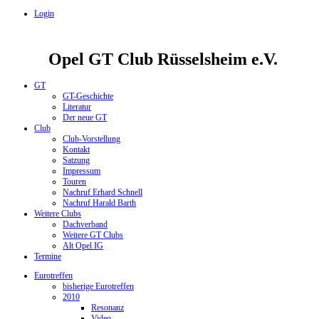
Login
Opel GT Club Rüsselsheim e.V.
GT
GT-Geschichte
Literatur
Der neue GT
Club
Club-Vorstellung
Kontakt
Satzung
Impressum
Touren
Nachruf Erhard Schnell
Nachruf Harald Barth
Weitere Clubs
Dachverband
Weitere GT Clubs
Alt Opel IG
Termine
Eurotreffen
bisherige Eurotreffen
2010
Resonanz
Video