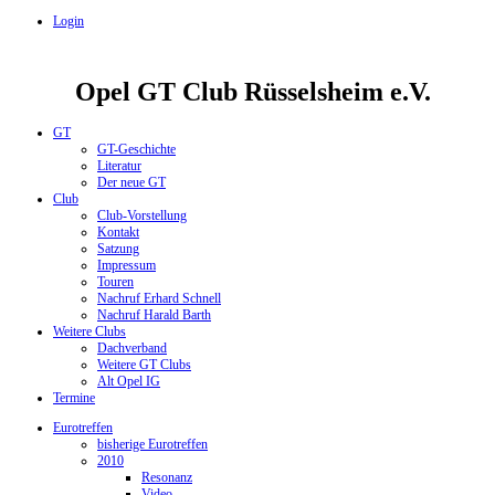
Login
Opel GT Club Rüsselsheim e.V.
GT
GT-Geschichte
Literatur
Der neue GT
Club
Club-Vorstellung
Kontakt
Satzung
Impressum
Touren
Nachruf Erhard Schnell
Nachruf Harald Barth
Weitere Clubs
Dachverband
Weitere GT Clubs
Alt Opel IG
Termine
Eurotreffen
bisherige Eurotreffen
2010
Resonanz
Video