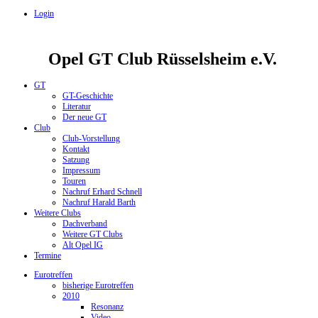
Login
Opel GT Club Rüsselsheim e.V.
GT
GT-Geschichte
Literatur
Der neue GT
Club
Club-Vorstellung
Kontakt
Satzung
Impressum
Touren
Nachruf Erhard Schnell
Nachruf Harald Barth
Weitere Clubs
Dachverband
Weitere GT Clubs
Alt Opel IG
Termine
Eurotreffen
bisherige Eurotreffen
2010
Resonanz
Video