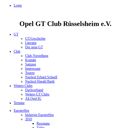
Login
Opel GT Club Rüsselsheim e.V.
GT
GT-Geschichte
Literatur
Der neue GT
Club
Club-Vorstellung
Kontakt
Satzung
Impressum
Touren
Nachruf Erhard Schnell
Nachruf Harald Barth
Weitere Clubs
Dachverband
Weitere GT Clubs
Alt Opel IG
Termine
Eurotreffen
bisherige Eurotreffen
2010
Resonanz
Video