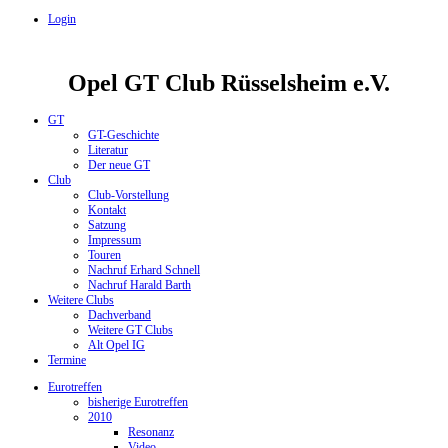
Login
Opel GT Club Rüsselsheim e.V.
GT
GT-Geschichte
Literatur
Der neue GT
Club
Club-Vorstellung
Kontakt
Satzung
Impressum
Touren
Nachruf Erhard Schnell
Nachruf Harald Barth
Weitere Clubs
Dachverband
Weitere GT Clubs
Alt Opel IG
Termine
Eurotreffen
bisherige Eurotreffen
2010
Resonanz
Video