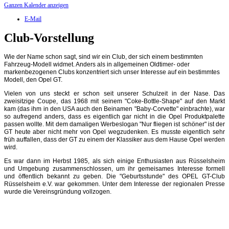
Ganzen Kalender anzeigen
E-Mail
Club-Vorstellung
Wie der Name schon sagt, sind wir ein Club, der sich einem bestimmten
Fahrzeug-Modell widmet. Anders als in allgemeinen Oldtimer- oder
markenbezogenen Clubs konzentriert sich unser Interesse auf ein bestimmtes
Modell, den Opel GT.
Vielen von uns steckt er schon seit unserer Schulzeit in der Nase. Das
zweisitzige Coupe, das 1968 mit seinem "Coke-Bottle-Shape" auf den Markt
kam (das ihm in den USA auch den Beinamen "Baby-Corvette" einbrachte), war
so aufregend anders, dass es eigentlich gar nicht in die Opel Produktpalette
passen wollte. Mit dem damaligen Werbeslogan "Nur fliegen ist schöner" ist der
GT heute aber nicht mehr von Opel wegzudenken. Es musste eigentlich sehr
früh auffallen, dass der GT zu einem der Klassiker aus dem Hause Opel werden
wird.
Es war dann im Herbst 1985, als sich einige Enthusiasten aus Rüsselsheim
und Umgebung zusammenschlossen, um ihr gemeisames Interesse formell
und öffentlich bekannt zu geben. Die "Geburtsstunde" des OPEL GT-Club
Rüsselsheim e.V. war gekommen. Unter dem Interesse der regionalen Presse
wurde die Vereinsgründung vollzogen.