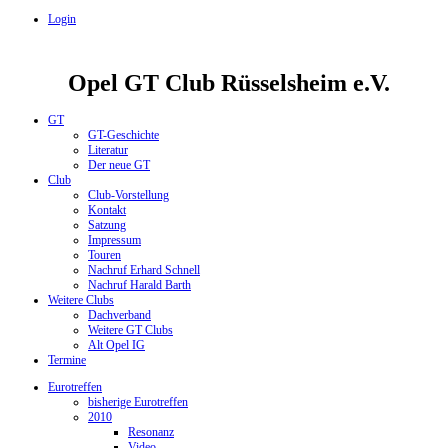
Login
Opel GT Club Rüsselsheim e.V.
GT
GT-Geschichte
Literatur
Der neue GT
Club
Club-Vorstellung
Kontakt
Satzung
Impressum
Touren
Nachruf Erhard Schnell
Nachruf Harald Barth
Weitere Clubs
Dachverband
Weitere GT Clubs
Alt Opel IG
Termine
Eurotreffen
bisherige Eurotreffen
2010
Resonanz
Video