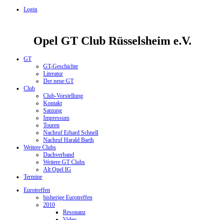
Login
Opel GT Club Rüsselsheim e.V.
GT
GT-Geschichte
Literatur
Der neue GT
Club
Club-Vorstellung
Kontakt
Satzung
Impressum
Touren
Nachruf Erhard Schnell
Nachruf Harald Barth
Weitere Clubs
Dachverband
Weitere GT Clubs
Alt Opel IG
Termine
Eurotreffen
bisherige Eurotreffen
2010
Resonanz
Video