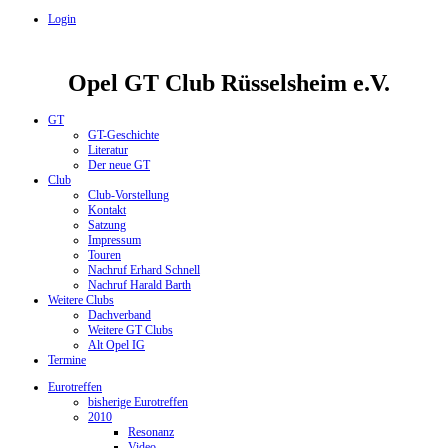
Login
Opel GT Club Rüsselsheim e.V.
GT
GT-Geschichte
Literatur
Der neue GT
Club
Club-Vorstellung
Kontakt
Satzung
Impressum
Touren
Nachruf Erhard Schnell
Nachruf Harald Barth
Weitere Clubs
Dachverband
Weitere GT Clubs
Alt Opel IG
Termine
Eurotreffen
bisherige Eurotreffen
2010
Resonanz
Video