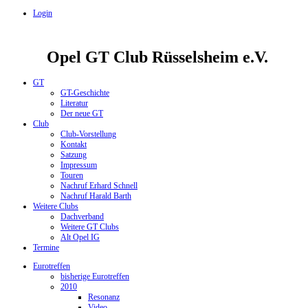
Login
Opel GT Club Rüsselsheim e.V.
GT
GT-Geschichte
Literatur
Der neue GT
Club
Club-Vorstellung
Kontakt
Satzung
Impressum
Touren
Nachruf Erhard Schnell
Nachruf Harald Barth
Weitere Clubs
Dachverband
Weitere GT Clubs
Alt Opel IG
Termine
Eurotreffen
bisherige Eurotreffen
2010
Resonanz
Video