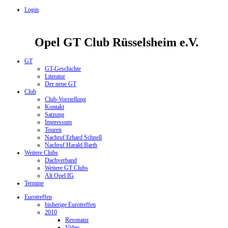
Login
Opel GT Club Rüsselsheim e.V.
GT
GT-Geschichte
Literatur
Der neue GT
Club
Club-Vorstellung
Kontakt
Satzung
Impressum
Touren
Nachruf Erhard Schnell
Nachruf Harald Barth
Weitere Clubs
Dachverband
Weitere GT Clubs
Alt Opel IG
Termine
Eurotreffen
bisherige Eurotreffen
2010
Resonanz
Video