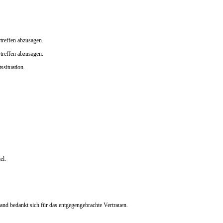
treffen abzusagen.
treffen abzusagen.
ssituation.
el.
nd bedankt sich für das entgegengebrachte Vertrauen.