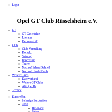
Login
Opel GT Club Rüsselsheim e.V.
GT
GT-Geschichte
Literatur
Der neue GT
Club
Club-Vorstellung
Kontakt
Satzung
Impressum
Touren
Nachruf Erhard Schnell
Nachruf Harald Barth
Weitere Clubs
Dachverband
Weitere GT Clubs
Alt Opel IG
Termine
Eurotreffen
bisherige Eurotreffen
2010
Resonanz
Video