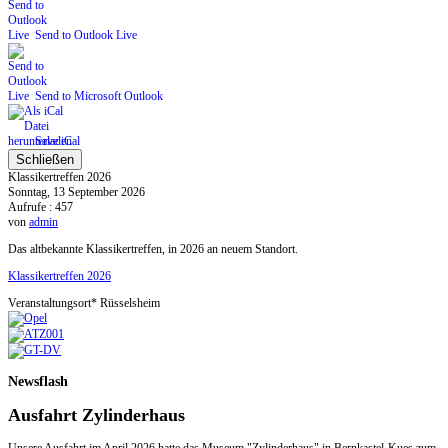
Send to Outlook Live
Send to Microsoft Outlook
Save iCal
Schließen
Klassikertreffen 2026
Sonntag, 13 September 2026
Aufrufe
: 457
von
admin
Das altbekannte Klassikertreffen, in 2026 an neuem Standort.
Klassikertreffen 2026
Veranstaltungsort*
Rüsselsheim
Newsflash
Ausfahrt Zylinderhaus
Unsere Ausfahrt im April 2026 hatte das Museum "Zylinderhaus" in Bernkastel-Kues zum