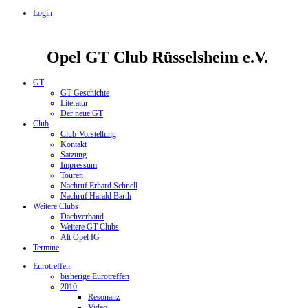
Login
Opel GT Club Rüsselsheim e.V.
GT
GT-Geschichte
Literatur
Der neue GT
Club
Club-Vorstellung
Kontakt
Satzung
Impressum
Touren
Nachruf Erhard Schnell
Nachruf Harald Barth
Weitere Clubs
Dachverband
Weitere GT Clubs
Alt Opel IG
Termine
Eurotreffen
bisherige Eurotreffen
2010
Resonanz
Video