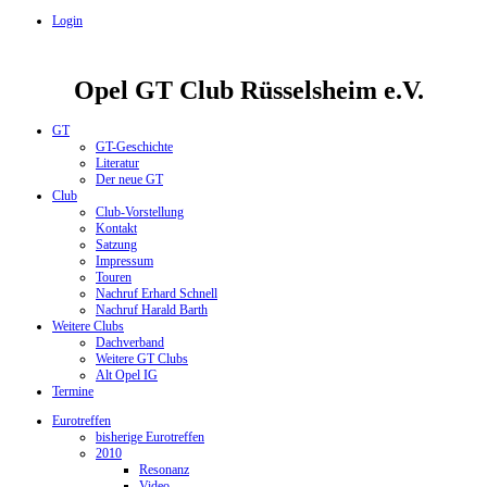
Login
Opel GT Club Rüsselsheim e.V.
GT
GT-Geschichte
Literatur
Der neue GT
Club
Club-Vorstellung
Kontakt
Satzung
Impressum
Touren
Nachruf Erhard Schnell
Nachruf Harald Barth
Weitere Clubs
Dachverband
Weitere GT Clubs
Alt Opel IG
Termine
Eurotreffen
bisherige Eurotreffen
2010
Resonanz
Video